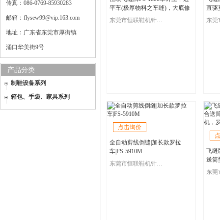
传真：086-0769-85930283
平车(极厚物料之车缝)，大底修
直驱
边机专业生产，工业缝纫机自产
电脑
邮箱：flysew99@vip.163.com
东莞市恒联鞋机针车有限公司
自销
地址：广东省东莞市厚街镇
涌口华美街9号
产品分类
制鞋设备系列
箱包、手袋、家具系列
点击询价
全自动剪线倒缝|加长款罗拉
飞缝
车|FS-5910M
送筒
东莞市恒联鞋机针车有限公司
机，