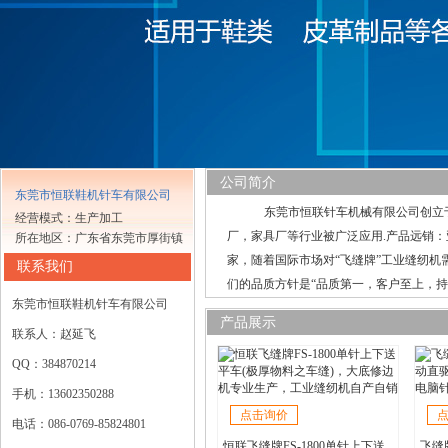
公司简介
东莞市恒联鞋机针车有限公司
东莞市恒联针车机械有限公司创立于1
经营模式：生产加工
厂，家具厂等行业被广泛应用.产品远销
所在地区：广东省东莞市厚街镇
家，随着国际市场对“飞缝牌”工业缝纫
联系我们
们的品质方针是“品质第一，客户至上，持
东莞市恒联鞋机针车有限公司
产品展示
联系人：赵延飞
QQ：384870214
手机：13602350288
点击询价
电话：086-0769-85824801
恒联飞缝牌FS-1800单针上下送
飞缝